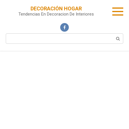
Skip
DECORACIÓN HOGAR
to
Tendencias En Decoracion De Interiores
content
Search: