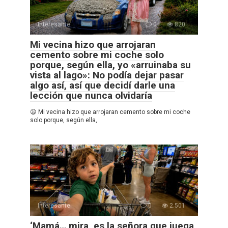
Interesante
0
820
Mi vecina hizo que arrojaran
cemento sobre mi coche solo
porque, según ella, yo «arruinaba su
vista al lago»: No podía dejar pasar
algo así, así que decidí darle una
lección que nunca olvidaría
😦 Mi vecina hizo que arrojaran cemento sobre mi coche
solo porque, según ella,
Interesante
0
2.501
‘Mamá… mira, es la señora que juega