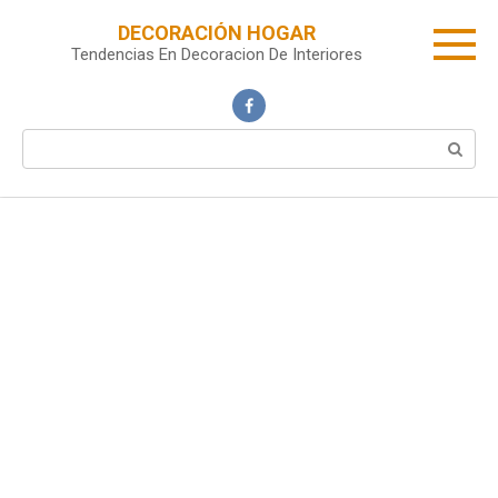
Skip
DECORACIÓN HOGAR
to
Tendencias En Decoracion De Interiores
content
Search: